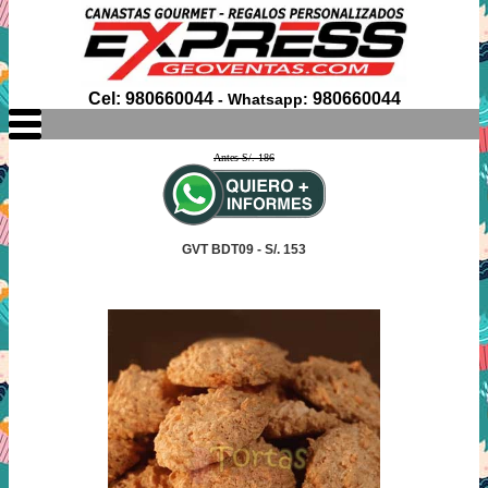
Cel: 980660044
980660044
- Whatsapp:
Antes S/. 186
GVT BDT09 - S/. 153