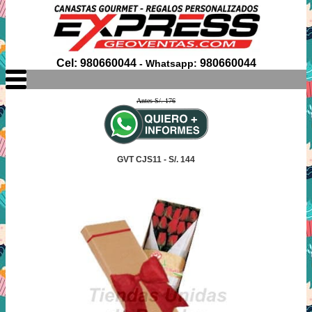
Cel: 980660044
980660044
- Whatsapp:
Antes S/. 176
GVT CJS11 - S/. 144