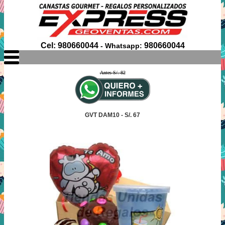
Cel: 980660044
980660044
- Whatsapp:
Antes S/. 82
GVT DAM10 - S/. 67