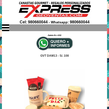
Cel: 980660044
980660044
- Whatsapp:
Antes S/. 132
GVT DAM13 - S/. 108