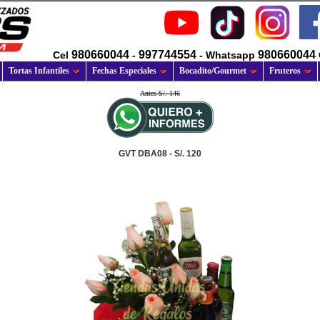
980660044
997744554
980660044
Cel
-
- Whatsapp
Tortas Infantiles
Fechas Especiales
Bocadito/Gourmet
Fruteros
Antes S/. 146
GVT DBA08 - S/. 120