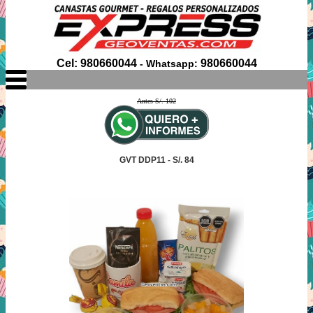
Cel: 980660044
980660044
- Whatsapp:
Antes S/. 102
GVT DDP11 - S/. 84