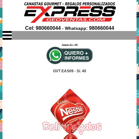
Cel: 980660044
980660044
- Whatsapp:
Antes S/. 49
GVT EAS09 - S/. 40