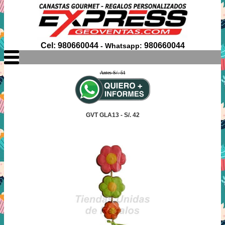
Cel: 980660044
980660044
- Whatsapp:
Antes S/. 51
GVT GLA13 - S/. 42