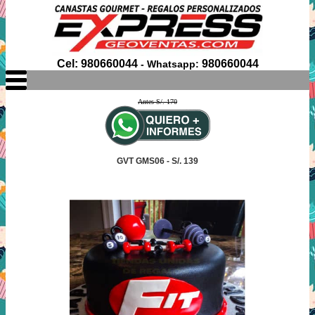
Cel: 980660044
980660044
- Whatsapp:
Antes S/. 170
GVT GMS06 - S/. 139