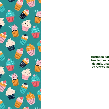
Hermosa band
tres leches, 
de anís, una
cervezzs im