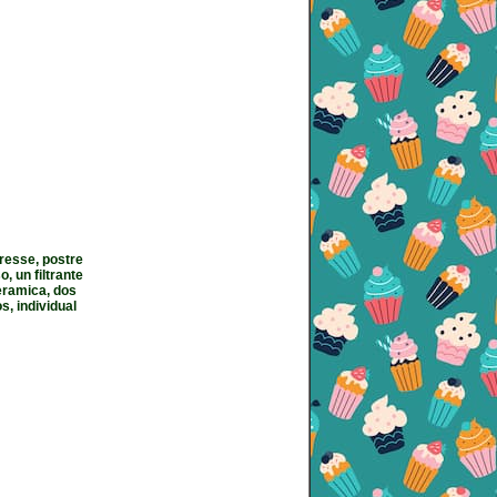
resse, postre
, un filtrante
ceramica, dos
, individual