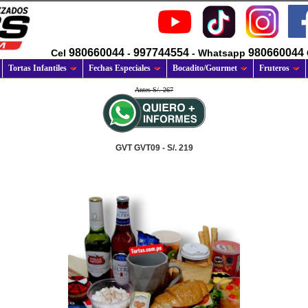
980660044
997744554
980660044
Cel
-
- Whatsapp
Tortas Infantiles
Fechas Especiales
Bocadito/Gourmet
Fruteros
Antes S/. 267
GVT GVT09 - S/. 219