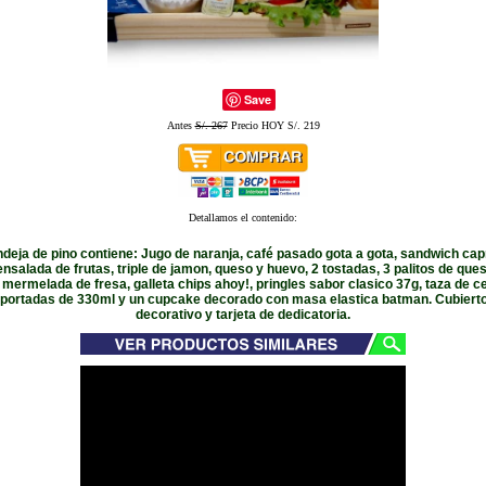
Save
Antes
S/. 267
Precio HOY S/. 219
Detallamos el contenido:
eja de pino contiene: Jugo de naranja, café pasado gota a gota, sandwich cap
ensalada de frutas, triple de jamon, queso y huevo, 2 tostadas, 3 palitos de queso
 mermelada de fresa, galleta chips ahoy!, pringles sabor clasico 37g, taza de 
portadas de 330ml y un cupcake decorado con masa elastica batman. Cubiertos
decorativo y tarjeta de dedicatoria.