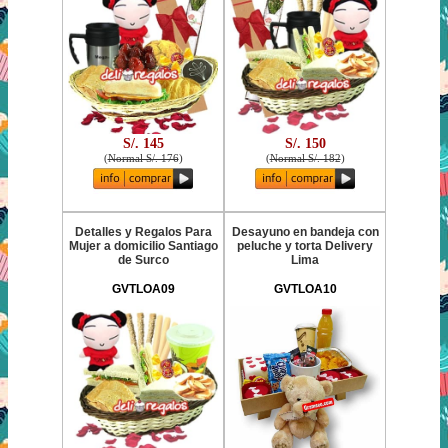
S/. 145
S/. 150
(
Normal S/. 176
)
(
Normal S/. 182
)
Detalles y Regalos Para
Desayuno en bandeja con
Mujer a domicilio Santiago
peluche y torta Delivery
de Surco
Lima
GVTLOA09
GVTLOA10