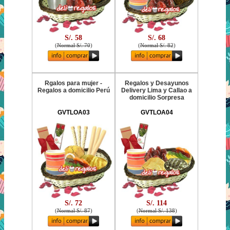
S/. 58
S/. 68
(
Normal S/. 70
)
(
Normal S/. 82
)
Rgalos para mujer -
Regalos y Desayunos
Regalos a domicilio Perú
Delivery Lima y Callao a
domicilio Sorpresa
GVTLOA03
GVTLOA04
S/. 72
S/. 114
(
Normal S/. 87
)
(
Normal S/. 138
)