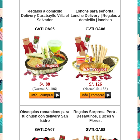
Regalos a domicilio
Lonche para señorita |
Delivery Carabayllo Villa el
Lonche Delivery | Regalos a
Salvador
domicilio | lonches
GVTLOA05
GVTLOA06
S/. 88
S/. 126
(
Normal S/. 106
)
(
Normal S/. 153
)
Obsequios romanticos para
Regalos Sorpresa Perú -
tu chush con delivery San
Desayunos, Dulces y
Isidro
Flores.
GVTLOA07
GVTLOA08