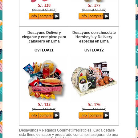
S/. 138
S/. 177
(
Normal S/. 167
)
(
Normal S/. 215
)
Desayuno Delivery
Desayuno con chocolate
elegante y completo para
Hershey’s y Delivery
caballero en Lima
especial en Lima
GVTLOA11
GVTLOA12
S/. 132
S/. 176
(
Normal S/. 160
)
(
Normal S/. 214
)
Desayunos y Regalos Gourmet irresistibles. Cada detalle
está lleno de sabor y preparado con amor, asegurando una