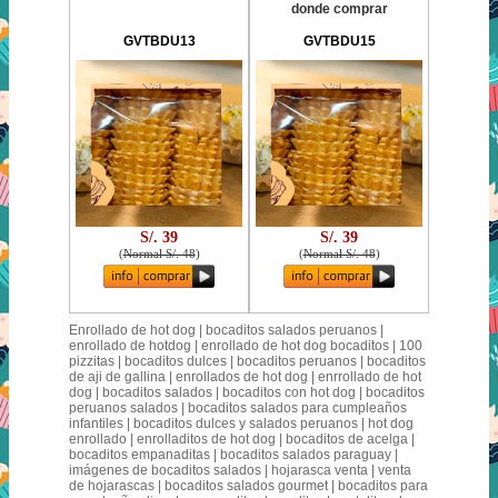
donde comprar
GVTBDU13
GVTBDU15
S/. 39
S/. 39
(
Normal S/. 48
)
(
Normal S/. 48
)
Enrollado de hot dog | bocaditos salados peruanos |
enrollado de hotdog | enrollado de hot dog bocaditos | 100
pizzitas | bocaditos dulces | bocaditos peruanos | bocaditos
de aji de gallina | enrollados de hot dog | enrrollado de hot
dog | bocaditos salados | bocaditos con hot dog | bocaditos
peruanos salados | bocaditos salados para cumpleaños
infantiles | bocaditos dulces y salados peruanos | hot dog
enrollado | enrolladitos de hot dog | bocaditos de acelga |
bocaditos empanaditas | bocaditos salados paraguay |
imágenes de bocaditos salados | hojarasca venta | venta
de hojarascas | bocaditos salados gourmet | bocaditos para