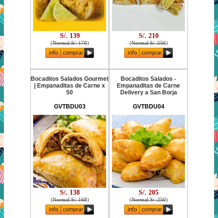
S/. 139
S/. 210
(
Normal S/. 170
)
(
Normal S/. 256
)
Bocaditos Salados Gourmet
Bocaditos Salados -
| Empanaditas de Carne x
Empanaditas de Carne
50
Delivery a San Borja
GVTBDU03
GVTBDU04
S/. 138
S/. 205
(
Normal S/. 168
)
(
Normal S/. 250
)