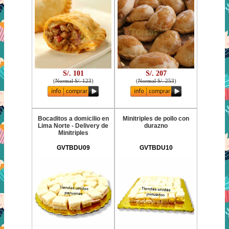
S/. 101
S/. 207
(
Normal S/. 123
)
(
Normal S/. 253
)
Bocaditos a domicilio en
Minitriples de pollo con
Lima Norte - Delivery de
durazno
Minitriples
GVTBDU09
GVTBDU10