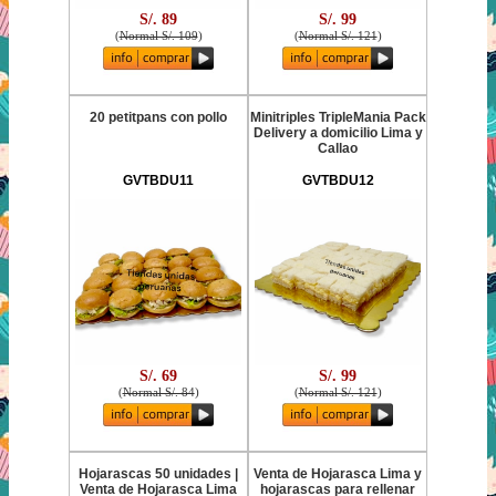
S/. 89
S/. 99
(
Normal S/. 109
)
(
Normal S/. 121
)
20 petitpans con pollo
Minitriples TripleMania Pack
Delivery a domicilio Lima y
Callao
GVTBDU11
GVTBDU12
S/. 69
S/. 99
(
Normal S/. 84
)
(
Normal S/. 121
)
Hojarascas 50 unidades |
Venta de Hojarasca Lima y
Venta de Hojarasca Lima
hojarascas para rellenar