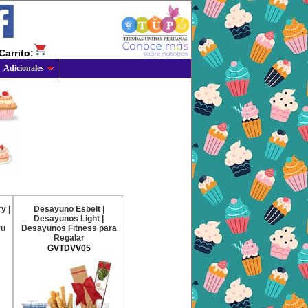
Carrito:
Adicionales
y |
Desayuno Esbelt |
Desayunos Light |
ru
Desayunos Fitness para
Regalar
GVTDVV05