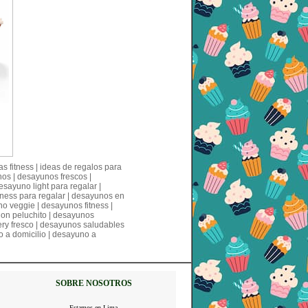
s fitness | ideas de regalos para
nos | desayunos frescos |
sayuno light para regalar |
itness para regalar | desayunos en
o veggie | desayunos fitness |
cion peluchito | desayunos
ry fresco | desayunos saludables
o a domicilio | desayuno a
SOBRE NOSOTROS
Estamos en Lima