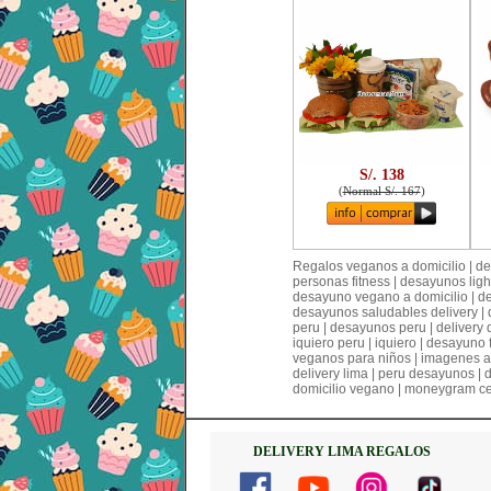
S/. 138
(
Normal S/. 167
)
Regalos veganos a domicilio | des
personas fitness | desayunos lig
desayuno vegano a domicilio | de
desayunos saludables delivery | d
peru | desayunos peru | delivery
iquiero peru | iquiero | desayuno 
veganos para niños | imagenes a
delivery lima | peru desayunos |
domicilio vegano | moneygram cer
DELIVERY LIMA REGALOS