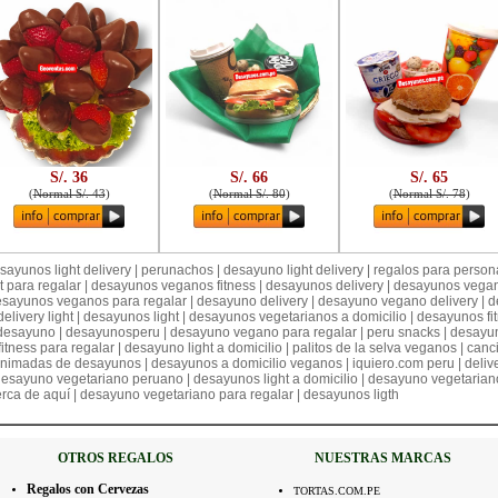
S/. 36
S/. 66
S/. 65
(
Normal S/. 43
)
(
Normal S/. 80
)
(
Normal S/. 78
)
ayunos light delivery | perunachos | desayuno light delivery | regalos para persona
ht para regalar | desayunos veganos fitness | desayunos delivery | desayunos vega
sayunos veganos para regalar | desayuno delivery | desayuno vegano delivery | de
elivery light | desayunos light | desayunos vegetarianos a domicilio | desayunos f
 desayuno | desayunosperu | desayuno vegano para regalar | peru snacks | desayun
fitness para regalar | desayuno light a domicilio | palitos de la selva veganos | can
nimadas de desayunos | desayunos a domicilio veganos | iquiero.com peru | delive
 desayuno vegetariano peruano | desayunos light a domicilio | desayuno vegetarian
ca de aquí | desayuno vegetariano para regalar | desayunos ligth
OTROS REGALOS
NUESTRAS MARCAS
Regalos con Cervezas
TORTAS.COM.PE