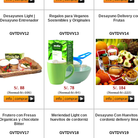
Desayunos Light |
Regalos para Veganos
Desayuno Delivery co
Desayuno Entrenador
Sostenibles y Originales
Frutas
GVTDVV12
GVTDVV13
GVTDVV14
S/. 88
S/. 78
S/. 184
(
Normal S/. 106
)
(
Normal S/. 94
)
(
Normal S/. 223
)
Frutero con Fresas
Meriendad Light con
Desayuno Con Huevitos
Organicas y chocolate
huevitos de cordorniz
cordoniz delivery lim
Bitter
GVTDVV17
GVTDVV18
GVTDVV19