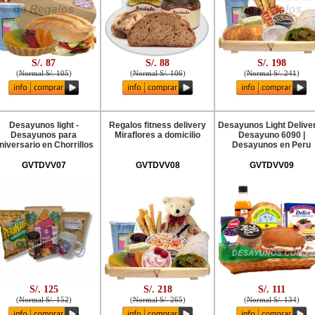
S/. 87
S/. 88
S/. 198
(
Normal S/. 105
)
(
Normal S/. 106
)
(
Normal S/. 241
)
Desayunos light -
Regalos fitness delivery
Desayunos Light Deliver
Desayunos para
Miraflores a domicilio
Desayuno 6090 |
niversario en Chorrillos
Desayunos en Peru
GVTDVV07
GVTDVV08
GVTDVV09
S/. 125
S/. 218
S/. 111
(
Normal S/. 152
)
(
Normal S/. 265
)
(
Normal S/. 134
)