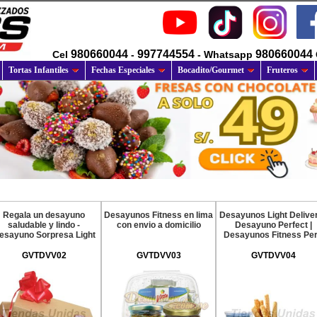
980660044
997744554
980660044
Cel
-
- Whatsapp
Tortas Infantiles
Fechas Especiales
Bocadito/Gourmet
Fruteros
Regala un desayuno
Desayunos Fitness en lima
Desayunos Light Deliver
saludable y lindo -
con envio a domicilio
Desayuno Perfect |
esayuno Sorpresa Light
Desayunos Fitness Pe
GVTDVV02
GVTDVV03
GVTDVV04