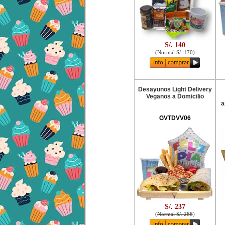
S/. 140
(
Normal S/. 170
)
Desayunos Light Delivery
Veganos a Domicilio
a
GVTDVV06
S/. 237
(
Normal S/. 288
)