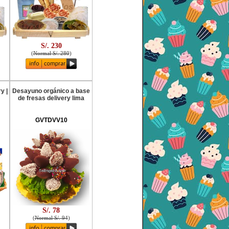
S/. 230
(
Normal S/. 280
)
y |
Desayuno orgánico a base
de fresas delivery lima
GVTDVV10
S/. 78
(
Normal S/. 94
)