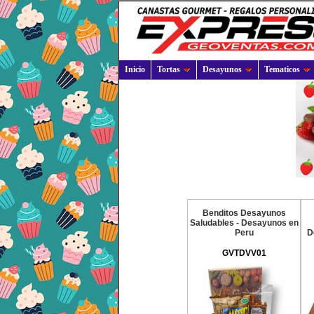
Inicio
Tortas
Desayunos
Tematicos
Benditos Desayunos
Saludables - Desayunos en
Peru
D
GVTDVV01