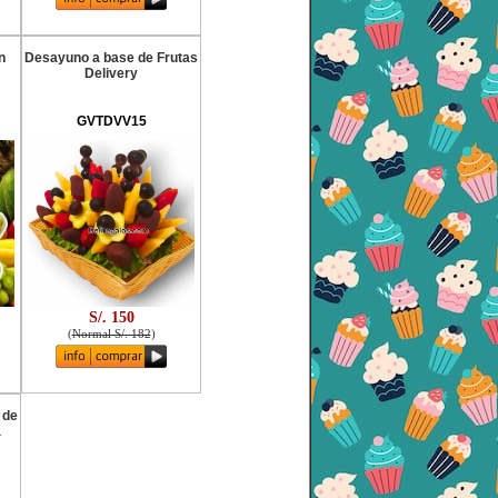
n
Desayuno a base de Frutas
Delivery
GVTDVV15
S/. 150
(
Normal S/. 182
)
 de
a