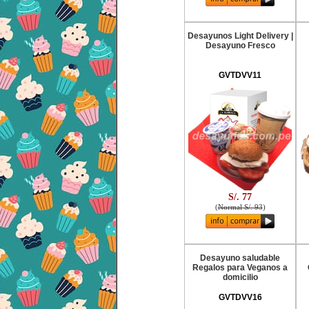
Desayunos Light Delivery |
Desayuno Fresco
GVTDVV11
S/. 77
(
Normal S/. 93
)
Desayuno saludable
Regalos para Veganos a
domicilio
GVTDVV16