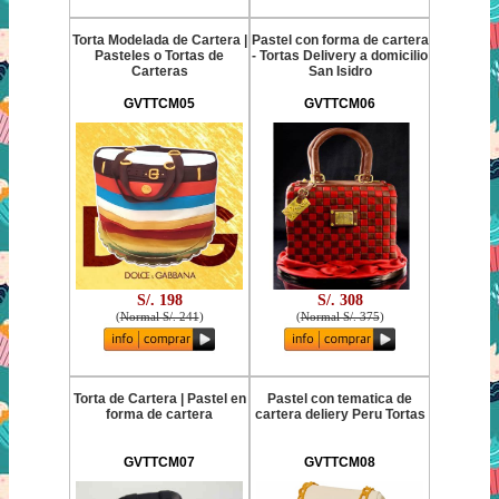
Torta Modelada de Cartera |
Pastel con forma de cartera
Pasteles o Tortas de
- Tortas Delivery a domicilio
Carteras
San Isidro
GVTTCM05
GVTTCM06
S/. 198
S/. 308
(
Normal S/. 241
)
(
Normal S/. 375
)
Torta de Cartera | Pastel en
Pastel con tematica de
forma de cartera
cartera deliery Peru Tortas
GVTTCM07
GVTTCM08