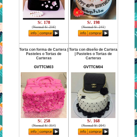
S/. 178
S/. 198
(
Normal S/. 216
)
(
Normal S/. 241
)
Torta con forma de Cartera |
Torta con diseño de Cartera
Pasteles o Tortas de
| Pasteles o Tortas de
Carteras
Carteras
GVTTCM03
GVTTCM04
S/. 258
S/. 168
(
Normal S/. 314
)
(
Normal S/. 204
)