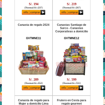
S/. 194
S/. 219
(
Normal S/. 237
)
(
Normal S/. 267
)
Canasta de regalo 2024
Canastas Santiago de
Surco - Canastas
Corporativas a domicilio
GVTMNE11
GVTMNE12
S/. 289
S/. 599
(
Normal S/. 353
)
(
Normal S/. 731
)
Canasta de regalo para
Frutero en Cesta para
Mujer a domicilio Lima
regalo gourmet