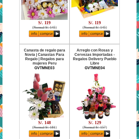
S/. 119
S/. 119
(
Normal S/. 145
)
(
Normal S/. 145
)
Canasta de regalo para
Arreglo con Rosas y
Novia | Canastas Para
Cervezas Importadas -
Regalo | Regalos para
Regalos Delivery Pueblo
mujeres Peru
Libre
GVTMNE03
GVTMNE04
S/. 148
S/. 129
(
Normal S/. 181
)
(
Normal S/. 157
)