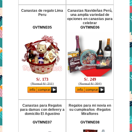
Canastas de regalo Lima
Canastas Navideñas Perú,
Peru
una amplia variedad de
opciones en canastas para
celebrar
GVTMNE05
GVTMNE06
S/. 173
S/. 249
(
Normal S/. 211
)
(
Normal S/. 304
)
Canastas para Regalos
Regalos para mi novia en
para damas con delivery a
su cumpleaños -Regalos
domicilio El Agustino
Miraflores
GVTMNE07
GVTMNE08