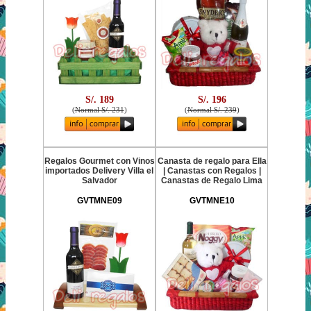
S/. 189
S/. 196
(
Normal S/. 231
)
(
Normal S/. 239
)
Regalos Gourmet con Vinos
Canasta de regalo para Ella
importados Delivery Villa el
| Canastas con Regalos |
Salvador
Canastas de Regalo Lima
GVTMNE09
GVTMNE10