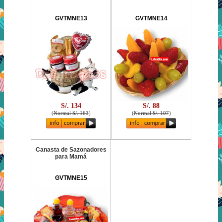
GVTMNE13
GVTMNE14
S/. 134
S/. 88
(
Normal S/. 163
)
(
Normal S/. 107
)
Canasta de Sazonadores
para Mamá
GVTMNE15