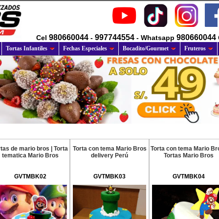
980660044
997744554
980660044
Cel
-
- Whatsapp
Tortas Infantiles
Fechas Especiales
Bocadito/Gourmet
Fruteros
rtas de mario bros | Torta
Torta con tema Mario Bros
Torta con tema Mario Bro
tematica Mario Bros
delivery Perú
Tortas Mario Bros
GVTMBK02
GVTMBK03
GVTMBK04