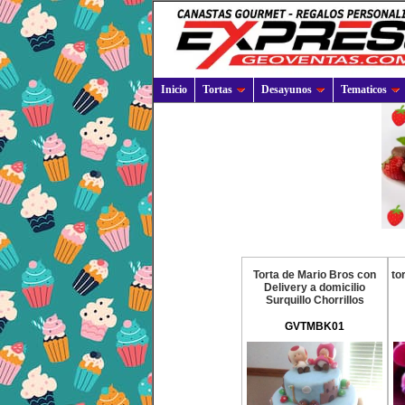
Inicio
Tortas
Desayunos
Tematicos
Torta de Mario Bros con
to
Delivery a domicilio
Surquillo Chorrillos
GVTMBK01