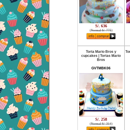
S/. 636
(
Normal S/. 775
)
Torta Mario Bros y
To
cupcakes | Tortas Mario
Bros
GVTMBK06
S/. 258
(
Normal S/. 314
)