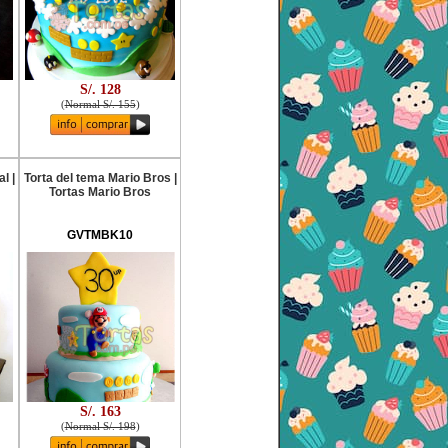
S/. 128
(
Normal S/. 155
)
l |
Torta del tema Mario Bros |
Tortas Mario Bros
GVTMBK10
S/. 163
(
Normal S/. 198
)