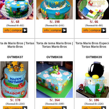
S/. 68
S/. 198
S/. 66
(
Normal S/. 82
)
(
Normal S/. 241
)
(
Normal S/. 80
)
rta de Mario Bros | Tortas
Torta de tema Mario Bros |
Torta Mario Bros Especia
Mario Bros
Tortas Mario Bros
Tortas Mario Bros
GVTMBK07
GVTMBK08
GVTMBK09
S/. 178
S/. 164
S/. 186
(
Normal S/. 216
)
(
Normal S/. 199
)
(
Normal S/. 226
)