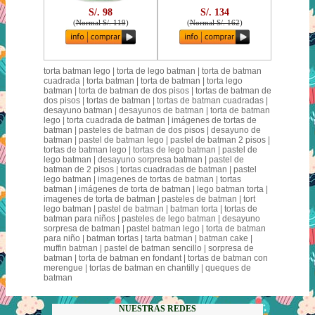
S/. 98
S/. 134
(
Normal S/. 119
)
(
Normal S/. 162
)
torta batman lego | torta de lego batman | torta de batman
cuadrada | torta batman | torta de batman | torta lego
batman | torta de batman de dos pisos | tortas de batman de
dos pisos | tortas de batman | tortas de batman cuadradas |
desayuno batman | desayunos de batman | torta de batman
lego | torta cuadrada de batman | imágenes de tortas de
batman | pasteles de batman de dos pisos | desayuno de
batman | pastel de batman lego | pastel de batman 2 pisos |
tortas de batman lego | tortas de lego batman | pastel de
lego batman | desayuno sorpresa batman | pastel de
batman de 2 pisos | tortas cuadradas de batman | pastel
lego batman | imagenes de tortas de batman | tortas
batman | imágenes de torta de batman | lego batman torta |
imagenes de torta de batman | pasteles de batman | tort
lego batman | pastel de batman | batman torta | tortas de
batman para niños | pasteles de lego batman | desayuno
sorpresa de batman | pastel batman lego | torta de batman
para niño | batman tortas | tarta batman | batman cake |
muffin batman | pastel de batman sencillo | sorpresa de
batman | torta de batman en fondant | tortas de batman con
merengue | tortas de batman en chantilly | queques de
batman
NUESTRAS REDES