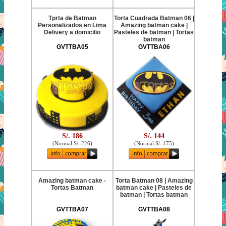
Tprta de Batman
Torta Cuadrada Batman 06 |
Personalizados en Lima
Amazing batman cake |
Delivery a domicilio
Pasteles de batman | Tortas
batman
GVTTBA05
GVTTBA06
S/. 186
S/. 144
(
Normal S/. 226
)
(
Normal S/. 175
)
Amazing batman cake -
Torta Batman 08 | Amazing
Tortas Batman
batman cake | Pasteles de
batman | Tortas batman
GVTTBA07
GVTTBA08