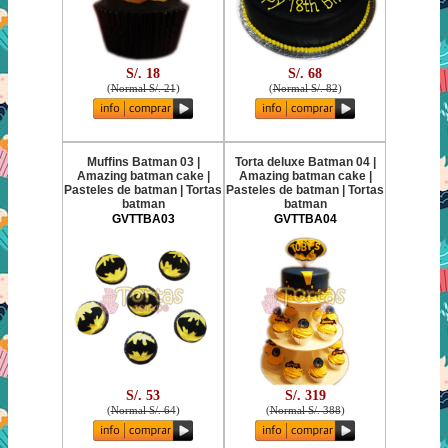
S/. 18
S/. 68
(
Normal S/. 21
)
(
Normal S/. 82
)
Muffins Batman 03 |
Torta deluxe Batman 04 |
Amazing batman cake |
Amazing batman cake |
Pasteles de batman | Tortas
Pasteles de batman | Tortas
batman
batman
GVTTBA03
GVTTBA04
S/. 53
S/. 319
(
Normal S/. 64
)
(
Normal S/. 388
)